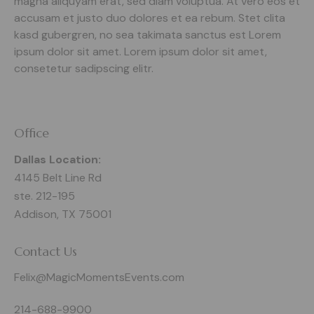
magna aliquyam erat, sed diam voluptua. At vero eos et
accusam et justo duo dolores et ea rebum. Stet clita
kasd gubergren, no sea takimata sanctus est Lorem
ipsum dolor sit amet. Lorem ipsum dolor sit amet,
consetetur sadipscing elitr.
Office
Dallas Location:
4145 Belt Line Rd
ste. 212-195
Addison, TX 75001
Contact Us
Felix@MagicMomentsEvents.com
214-688-9900